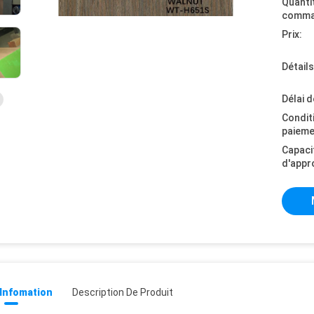
Quanti
comma
Prix:
Détail
Délai d
Condit
paieme
Capaci
d'appr
 Infomation
Description De Produit