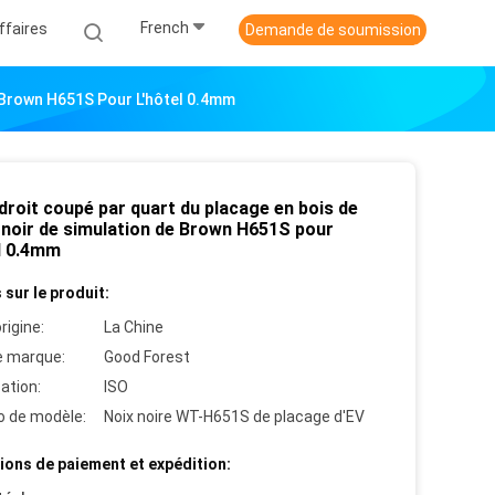
French
ffaires
Demande de soumission
e Brown H651S Pour L'hôtel 0.4mm
droit coupé par quart du placage en bois de
 noir de simulation de Brown H651S pour
el 0.4mm
 sur le produit:
rigine:
La Chine
 marque:
Good Forest
cation:
ISO
 de modèle:
Noix noire WT-H651S de placage d'EV
ions de paiement et expédition: