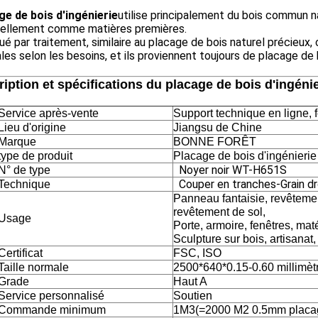
ge de bois d'ingénierie
utilise principalement du bois commun n
ciellement comme matières premières.
ué par traitement, similaire au placage de bois naturel précieux
les selon les besoins, et ils proviennent toujours de placage de 
iption et spécifications du placage de bois d'ingénie
Service après-vente
Support technique en ligne, f
Lieu d'origine
Jiangsu de Chine
Marque
BONNE FORÊT
type de produit
Placage de bois d'ingénierie
Noyer noir WT-H651S
N° de type
Couper en tranches
-
Grain dr
Technique
Panneau fantaisie, revêteme
revêtement de sol,
Usage
Porte, armoire, fenêtres, maté
Sculpture sur bois, artisanat, 
Certificat
FSC, ISO
Taille normale
2500*640*0.15-0.60 millimèt
Grade
Haut A
Service personnalisé
Soutien
Commande minimum
1M3(=2000 M2 0.5mm placa