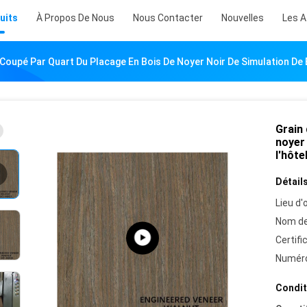
uits
À Propos De Nous
Nous Contacter
Nouvelles
Les A
 Coupé Par Quart Du Placage En Bois De Noyer Noir De Simulation D
Grain 
noyer
l'hôt
Détails
Lieu d'o
Nom de
Certifi
Numéro
Condit