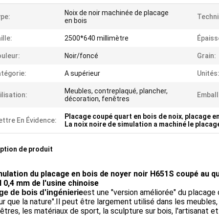
Noix de noir machinée de placage
pe:
Techni
en bois
ille:
2500*640 millimètre
Épaiss
uleur:
Noir/foncé
Grain:
tégorie:
A supérieur
Unités
Meubles, contreplaqué, plancher,
ilisation:
Emball
décoration, fenêtres
Placage coupé quart en bois de noix
,
placage en
ttre En Évidence:
La noix noire de simulation a machiné le placag
ption de produit
mulation du placage en bois de noyer noir H651S coupé au qua
l 0,4 mm de l'usine chinoise
est une "version améliorée" du placage d
ge de bois d'ingénierie
ur que la nature".Il peut être largement utilisé dans les meubles, 
êtres, les matériaux de sport, la sculpture sur bois, l'artisanat e