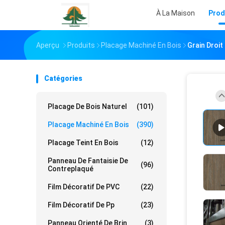
À La Maison
Prod
Aperçu
Produits
Placage Machiné En Bois
Grain Droit
Catégories
Placage De Bois Naturel
(101)
Placage Machiné En Bois
(390)
Placage Teint En Bois
(12)
Panneau De Fantaisie De
(96)
Contreplaqué
Film Décoratif De PVC
(22)
Film Décoratif De Pp
(23)
Panneau Orienté De Brin
(3)