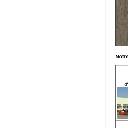
Notr
d