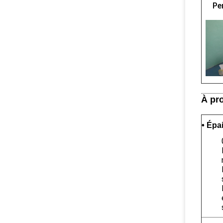
Pe
À pro
• Épa