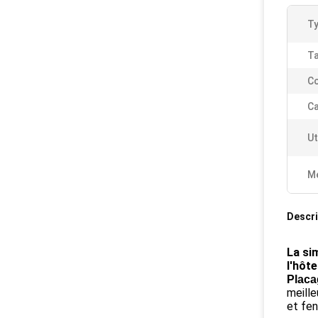
Ty
Ta
Co
Ca
Ut
Me
Descri
La si
l'hôte
Placa
meille
et fen