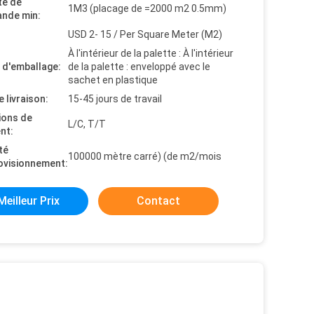
té de
1M3 (placage de =2000 m2 0.5mm)
nde min:
USD 2- 15 / Per Square Meter (M2)
À l'intérieur de la palette : À l'intérieur
s d'emballage:
de la palette : enveloppé avec le
sachet en plastique
e livraison:
15-45 jours de travail
ions de
L/C, T/T
nt:
té
100000 mètre carré) (de m2/mois
ovisionnement:
Meilleur Prix
Contact