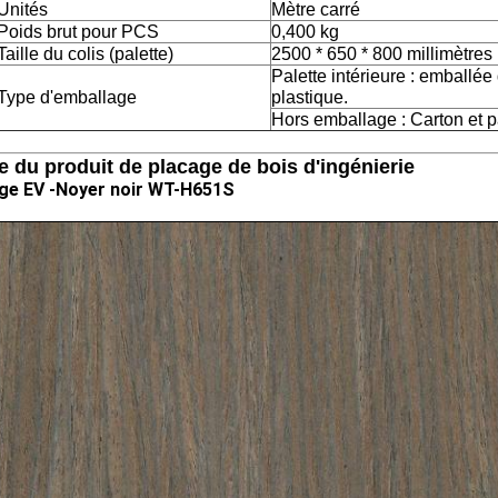
Unités
Mètre carré
Poids brut pour PCS
0,400 kg
Taille du colis (palette)
2500 * 650 * 800 millimètres
Palette intérieure : emballé
Type d'emballage
plastique.
Hors emballage : Carton et p
 du produit de placage de bois d'ingénierie
ge EV -
Noyer noir WT-H651S