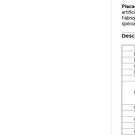
Placa
artifi
Fabriq
spécia
Descr