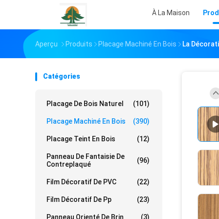
À La Maison
Prod
Aperçu
Produits
Placage Machiné En Bois
La Décorati
Catégories
Placage De Bois Naturel
(101)
Placage Machiné En Bois
(390)
Placage Teint En Bois
(12)
Panneau De Fantaisie De
(96)
Contreplaqué
Film Décoratif De PVC
(22)
Film Décoratif De Pp
(23)
Panneau Orienté De Brin
(3)