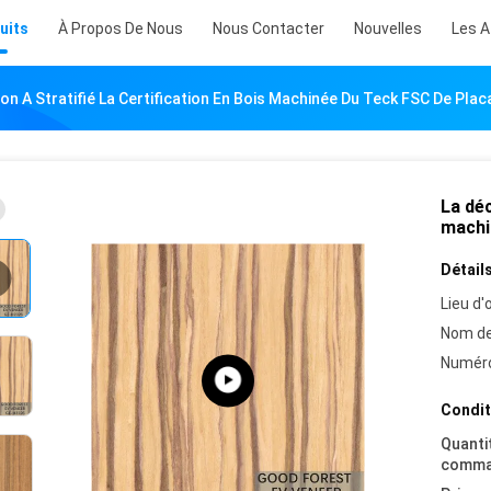
uits
À Propos De Nous
Nous Contacter
Nouvelles
Les A
on A Stratifié La Certification En Bois Machinée Du Teck FSC De Pla
La déc
machi
Détails
Lieu d'o
Nom de
Numéro
Condit
Quanti
comma