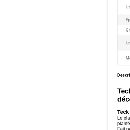
Ut
Ép
Gr
Un
Me
Descri
Tec
déc
Teck 
Le pla
planté
Fait p