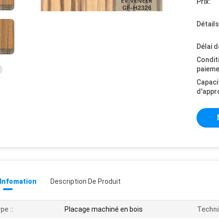
Prix:
Détail
Délai d
Condit
paieme
Capaci
d'appr
 Infomation
Description De Produit
pe ::
Placage machiné en bois
Techni