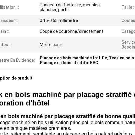
Panneau de fantaisie, meubles,
ilisation ::
Taille :
plancher, porte
aisseur ::
0.15-0.55 millimètre
Couleur
ain ::
Coupe de couronne/directement
Catégor
Servic
ités ::
Mètre carré
Besoins
Placage en bois machiné stratifié
,
Teck en bois
ttre En Évidence:
Placage en bois stratifié FSC
ption de produit
k en bois machiné par placage stratifié
oration d'hôtel
en bois machiné par placage stratifié de bonne quali
cage machiné en bois utilisation principal le bois commun naturel
e en tant que matières premières.
ar le traitement, semblable au placage en bois naturel précieux,