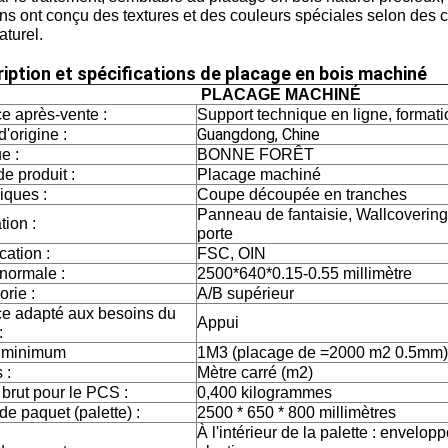
ns ont conçu des textures et des couleurs spéciales selon des co
aturel.
iption et spécifications de placage en bois machiné
PLACAGE MACHINÉ
e après-vente :
Support technique en ligne, formati
Guangdong, Chine
d'origine :
e :
BONNE FORÊT
e produit :
Placage machiné
iques :
Coupe découpée en tranches
Panneau de fantaisie, Wallcovering
tion :
porte
ication :
FSC, OIN
 normale :
2500*640*0.15-0.55 millimètre
rie :
A/B supérieur
ce adapté aux besoins du
Appui
:
 minimum
1M3 (placage de =2000 m2 0.5mm)
 :
Mètre carré (m2)
brut pour le PCS :
0,400 kilogrammes
 de paquet (palette) :
2500 * 650 * 800 millimètres
À l'intérieur de la palette : envelop