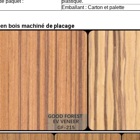
de paquet :
plastique.
Emballant : Carton et palette
k
de placage
en bois machiné