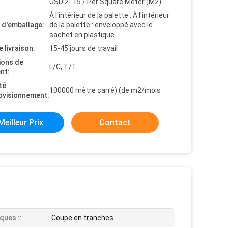
USD 2- 15 / Per Square Meter (M2)
À l'intérieur de la palette : À l'intérieur
s d'emballage:
de la palette : enveloppé avec le
sachet en plastique
e livraison:
15-45 jours de travail
ions de
L/C, T/T
nt:
té
100000 mètre carré) (de m2/mois
ovisionnement:
Meilleur Prix
Contact
ques ::
Coupe en tranches