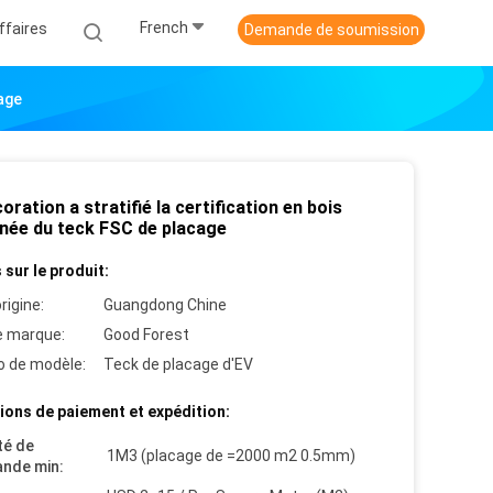
French
ffaires
Demande de soumission
cage
oration a stratifié la certification en bois
née du teck FSC de placage
 sur le produit:
rigine:
Guangdong Chine
 marque:
Good Forest
 de modèle:
Teck de placage d'EV
ions de paiement et expédition:
té de
1M3 (placage de =2000 m2 0.5mm)
nde min: