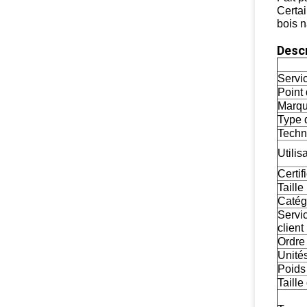
Certai
bois n
Descr
Servic
Point 
Marqu
Type d
Techn
Utilisa
Certif
Taille
Catégo
Servi
client 
Ordre
Unités
Poids 
Taille