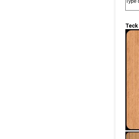
Type 
Tec