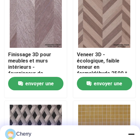
Visite de l'usine
Contrôle de la qualité
Finissage 3D pour
Veneer 3D -
Nous contacter
meubles et murs
écologique, faible
intérieurs -
teneur en
fournisseur de
formaldéhyde 2500 *
Nouvelles
finissage 3DZM-L3.0-
640 mm pour la
envoyer une
envoyer une
1N
décoration intérieure
3DZM-L3.0
demande
demande
Les affaires
Demandez un devis
Cherry
Placage de bois naturel