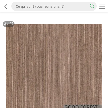
3
/
27