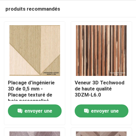
produits recommandés
Placage d'ingénierie
Veneur 3D Techwood
3D de 0,5 mm -
de haute qualité
Placage texturé de
3DZM-L6.0
À la maison
bois personnalisé
certifié FSC pour
envoyer une
envoyer une
portes intérieures
Produits
3DZM-L7.0N
demande
demande
À propos de nous