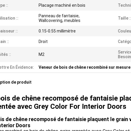
pe ::
Placage machiné en bois
Techni
Panneau de fantaisie,
ilisation ::
Taille :
Wallcovering, meubles
aisseur ::
0.15-0.55 millimètre
Couleur
ain ::
Droit
Catégor
Servic
ités ::
M2
Besoins
ttre En Évidence:
Veneur de bois de chêne recombiné sur mesure
ption de produit
ois de chêne recomposé de fantaisie plaqu
entée avec Grey Color For Interior Doors
is de chêne recomposé de fantaisie plaquent le grain 
nterior Doors