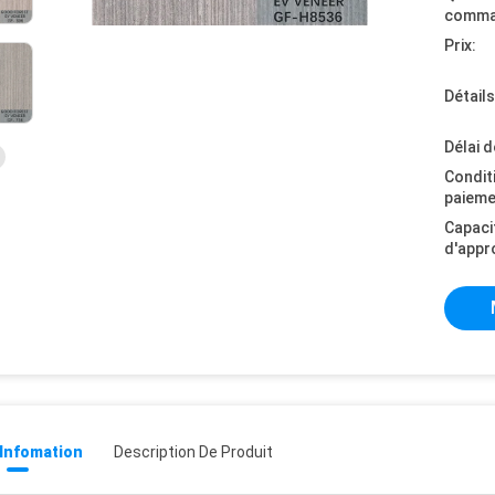
comma
Prix:
Détail
Délai d
Condit
paieme
Capaci
d'appr
 Infomation
Description De Produit