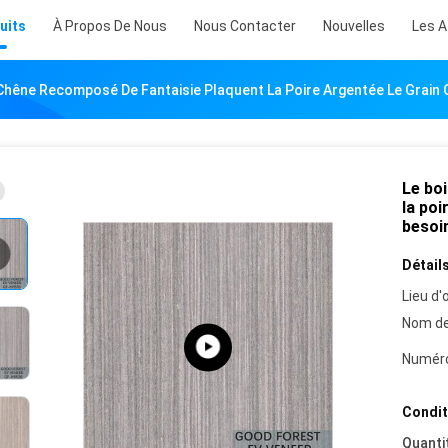
uits
À Propos De Nous
Nous Contacter
Nouvelles
Les A
Chêne Recomposé De Fantaisie Plaquent La Poire Argentée Le Grain Q
Le bo
la poi
besoin
Détails
Lieu d'o
Nom de
Numéro
Condit
Quanti