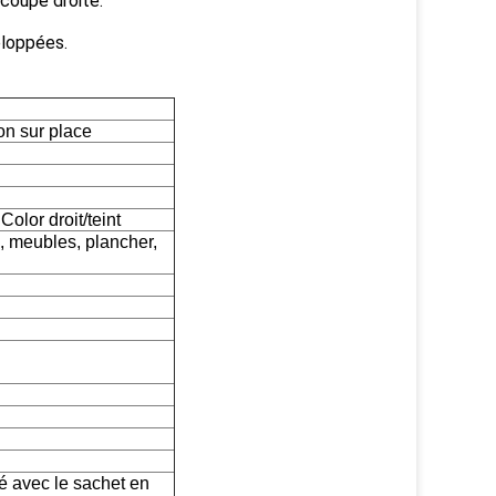
coupe droite.
eloppées.
on sur place
lor droit/teint
, meubles, plancher,
pé avec le sachet en