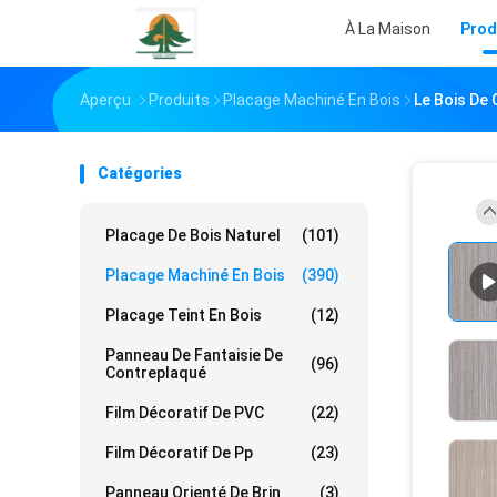
À La Maison
Prod
Aperçu
Produits
Placage Machiné En Bois
Le Bois De 
Catégories
Placage De Bois Naturel
(101)
Placage Machiné En Bois
(390)
Placage Teint En Bois
(12)
Panneau De Fantaisie De
(96)
Contreplaqué
Film Décoratif De PVC
(22)
Film Décoratif De Pp
(23)
Panneau Orienté De Brin
(3)