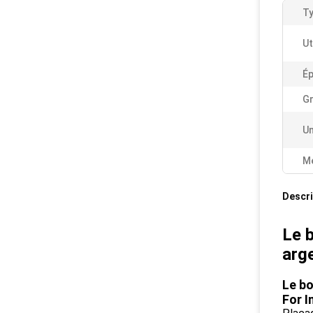
Ty
Ut
Ép
Gr
Un
Me
Descri
Le b
arg
Le bo
For I