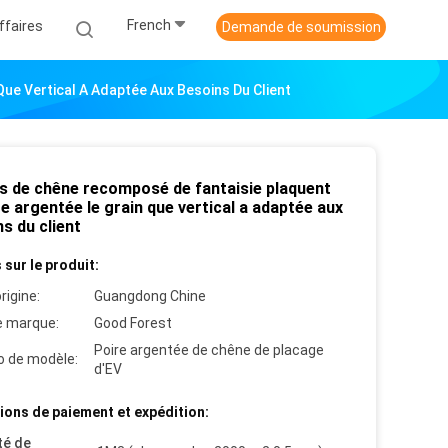
French
ffaires
Demande de soumission
ue Vertical A Adaptée Aux Besoins Du Client
is de chêne recomposé de fantaisie plaquent
re argentée le grain que vertical a adaptée aux
s du client
 sur le produit:
rigine:
Guangdong Chine
 marque:
Good Forest
Poire argentée de chêne de placage
 de modèle:
d'EV
ions de paiement et expédition:
té de