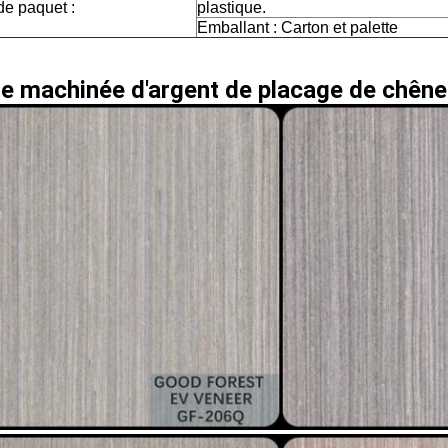
de paquet :
plastique.
Emballant : Carton et palette
re machinée d'argent de placage de chên