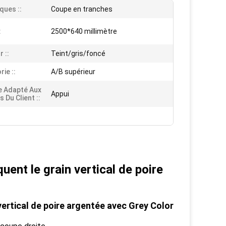
ques ::
Coupe en tranches
:
2500*640 millimètre
 ::
Teint/gris/foncé
ie ::
A/B supérieur
e Adapté Aux
Appui
 Du Client ::
ent le grain vertical de poire
vertical de poire argentée avec Grey Color