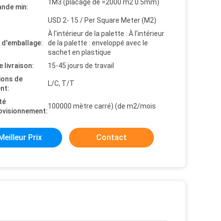
1M3 (placage de =2000 m2 0.5mm)
nde min:
USD 2- 15 / Per Square Meter (M2)
À l'intérieur de la palette : À l'intérieur
s d'emballage:
de la palette : enveloppé avec le
sachet en plastique
e livraison:
15-45 jours de travail
ions de
L/C, T/T
nt:
té
100000 mètre carré) (de m2/mois
ovisionnement:
Meilleur Prix
Contact