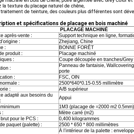
e machiné en bois de chêne, poire argentée avec Grey Color et 
 la texture du placage naturel de chêne,
 traitement de teinture, des couleurs plus différentes sont dév
iption et spécifications de placage en bois machiné
PLACAGE MACHINÉ
e après-vente :
Support technique en ligne, formati
d'origine :
Zhejiang, Chine
e :
BONNE FORÊT
e produit :
Placage machiné
iques :
Coupe découpée en tranches/Grey Co
Panneau de fantaisie, Wallcovering
tion :
porte
ication :
FSC, OIN
 normale :
2500*640*0.15-0.55 millimètre
rie :
A/B supérieur
ce adapté aux besoins du
Appui
:
 minimum
1M3 (placage de =2000 m2 0.5mm)
 :
Mètre carré (m2)
brut pour le PCS :
0,400 kilogrammes
 de paquet (palette) :
2500 * 650 * 800 millimètres
À l'intérieur de la palette : envelop