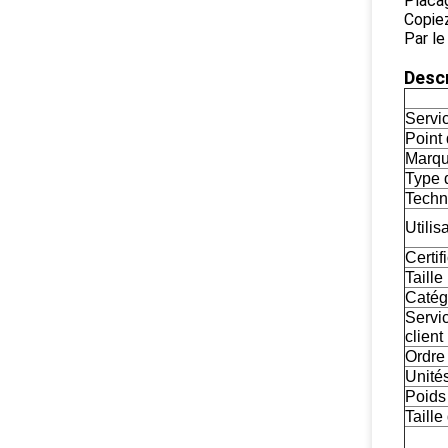
Placag
Copiez
Par le
Descr
Servic
Point 
Marqu
Type d
Techn
Utilisa
Certif
Taille
Catégo
Servi
client 
Ordre
Unités
Poids 
Taille