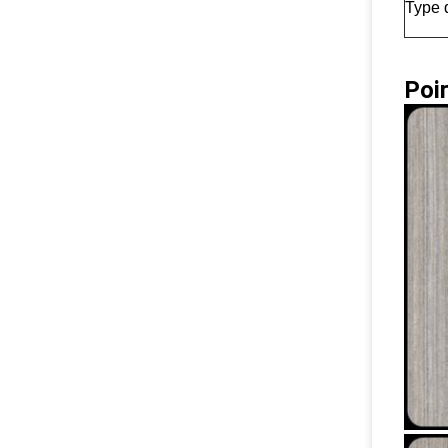
Type 
Poi