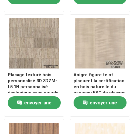
avancé
demande
demande
Placage texturé bois
Anigre figure teint
personnalisé 3D 3DZM-
plaquent la certification
L5.1N personnalisé
en bois naturelle du
écologique sans nœuds
panneau FSC de placage
À la maison
pour meubles épaisseur
envoyer une
envoyer une
0,30 mm
Produits
demande
demande
À propos de nous