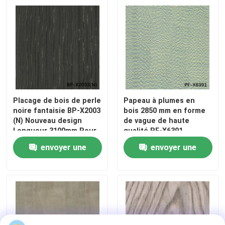
Placage de bois de perle
Papeau à plumes en
noire fantaisie BP-X2003
bois 2850 mm en forme
(N) Nouveau design
de vague de haute
Longueur 3100mm Pour
qualité PF-X6391
peau de porte en bois
envoyer une
envoyer une
À la maison
demande
demande
Produits
À propos de nous