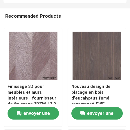
Recommended Products
Finissage 3D pour
Nouveau design de
meubles et murs
placage en bois
intérieurs - fournisseur
d'eucalyptus fumé
de finissage 3DZM-L3.0-
recomposé SWE-
1N
L343C/L439C
envoyer une
envoyer une
2500*640mm pour la
conception de portes en
demande
demande
bois