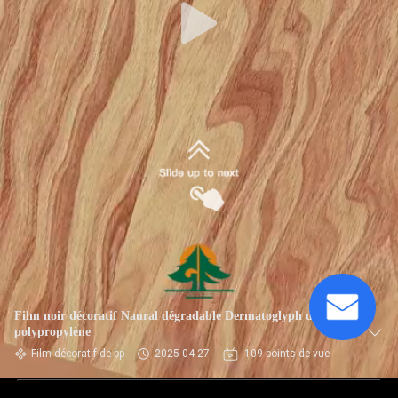
Film noir décoratif Naural dégradable Dermatoglyph de
polypropylène
Film décoratif de pp
2025-04-27
109 points de vue