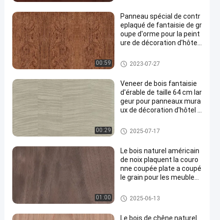
Panneau spécial de contr
eplaqué de fantaisie de gr
oupe d'orme pour la peint
ure de décoration d'hôtel l
ibrement
Panneau de fantaisie de contr
00:59
2023-07-27
eplaqué
Veneer de bois fantaisie
d'érable de taille 64 cm lar
geur pour panneaux mura
ux de décoration d'hôtel C
opie naturelle d'érable de
haute qualité X6233 ((4)/
Placage machiné en bois
00:29
2025-07-17
X6223/X6523 ((4)/X803
3/X8033 ((4)
Le bois naturel américain
de noix plaquent la couro
nne coupée plate a coupé
le grain pour les meubles
de première qualité faisa
nt le fabricant de FSC Chi
Placage de bois naturel
01:00
2025-06-13
ne
Le bois de chêne naturel