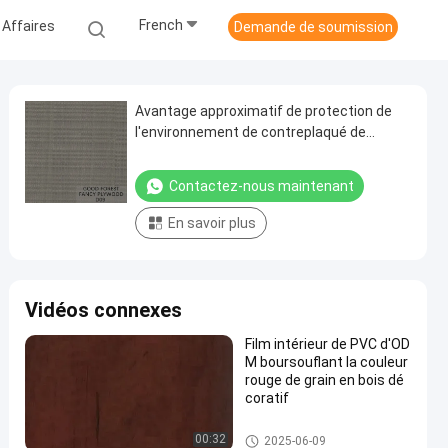
French
 Affaires
Demande de soumission
Avantage approximatif de protection de
l'environnement de contreplaqué de
placage de Wenge de fantaisie
Contactez-nous maintenant
En savoir plus
Vidéos connexes
Film intérieur de PVC d'OD
M boursouflant la couleur
rouge de grain en bois dé
coratif
Film décoratif de PVC
00:32
2025-06-09