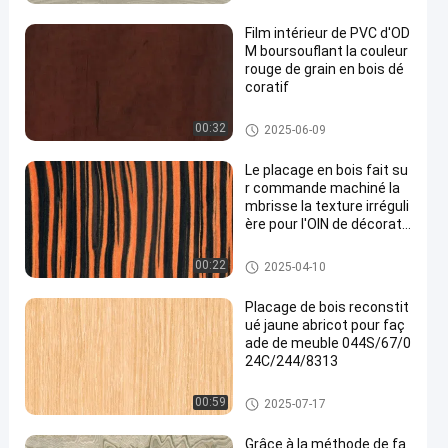
X6223/X6523 ((4)/X803
3/X8033 ((4)
Film intérieur de PVC d'OD
M boursouflant la couleur
rouge de grain en bois dé
coratif
Film décoratif de PVC
00:32
2025-06-09
Le placage en bois fait su
r commande machiné la
mbrisse la texture irréguli
ère pour l'OIN de décorati
on
Placage machiné en bois
00:22
2025-04-10
Placage de bois reconstit
ué jaune abricot pour faç
ade de meuble 044S/67/0
24C/244/8313
Placage machiné en bois
00:59
2025-07-17
Grâce à la méthode de fa