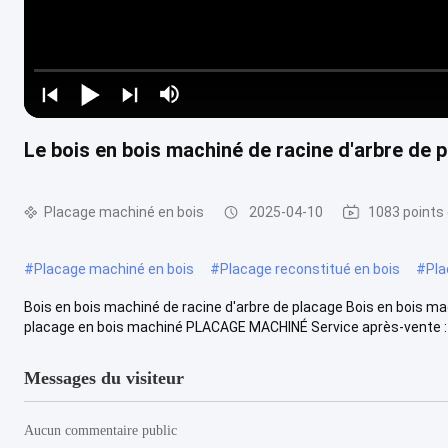
Le bois en bois machiné de racine d'arbre de p
Placage machiné en bois
2025-04-10
1083 points
#
Placage machiné en bois
#
Placage reconstitué en bois
#
Pla
Bois en bois machiné de racine d'arbre de placage Bois en bois ma
placage en bois machiné PLACAGE MACHINÉ Service après-vente : .
Messages du visiteur
Aucun commentaire public