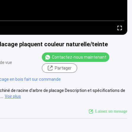
lacage plaquent couleur naturelle/teinte
Contactez-nous maintenant
 de vue
Partager
cage en bois fait sur commande
chiné de racine d'arbre de placage Description et spécifications de
..
Voir plus
Laissez un message