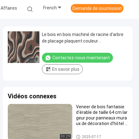
French
 Affaires
Demande de soumission
Le bois en bois machiné de racine d'arbre
de placage plaquent couleur
naturelle/teinte
Contactez-nous maintenant
En savoir plus
Vidéos connexes
Veneer de bois fantaisie
d'érable de taille 64 cm lar
geur pour panneaux mura
ux de décoration d'hôtel C
opie naturelle d'érable de
haute qualité X6233 ((4)/
Placage machiné en bois
00:29
2025-07-17