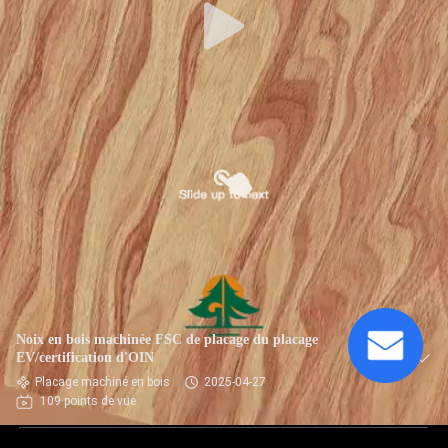
Noix en bois machinée FSC de placage du placage
EV/certification d'OIN
Placage machiné en bois
2025-04-27
109 points de vue