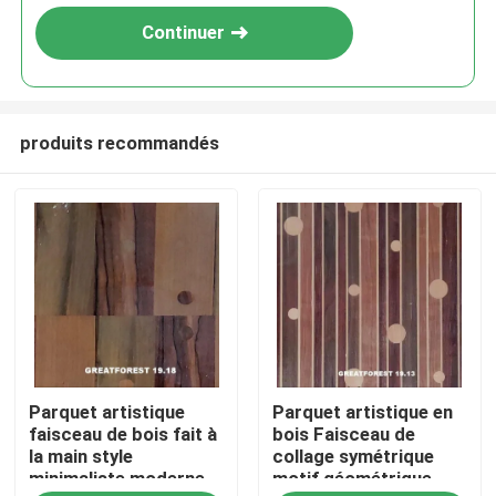
Continuer
produits recommandés
À la maison
Parquet artistique
Parquet artistique en
Produits
faisceau de bois fait à
bois Faisceau de
la main style
collage symétrique
minimaliste moderne
motif géométrique
À propos de nous