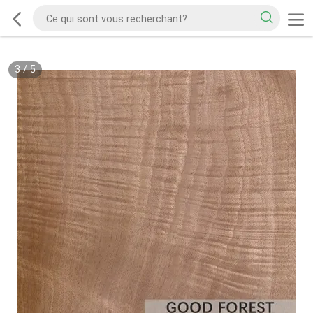
3
/
5