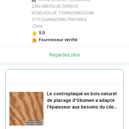
2,NO.5MHOUJIE DONGYE
ROAD,HOUJIE TOWN,DONGGUAN
CITY,GUANGDONG PROVINCE.
,Chine
5.0
Fournisseur vérifié
Regardez plus
Le contreplaqué en bois naturel
de placage d'Okumen a adapté
l'épaisseur aux besoins du client
de 0,18 - de 0.55mm