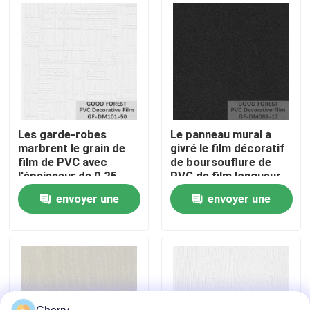
Visite de l'usine
Contrôle de la qualité
Nous contacter
Les garde-robes
Le panneau mural a
marbrent le grain de
givré le film décoratif
film de PVC avec
de boursouflure de
Nouvelles
l'épaisseur de 0,25 -
PVC de film longueur
de 0.60mm
de 300 - de 500m
envoyer une
envoyer une
Les affaires
demande
demande
Demandez un devis
Placage de bois naturel