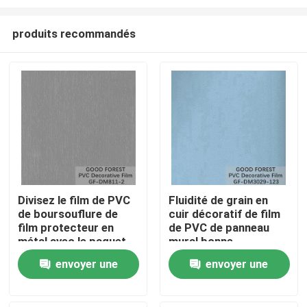
produits recommandés
Divisez le film de PVC
Fluidité de grain en
de boursouflure de
cuir décoratif de film
À la maison
film protecteur en
de PVC de panneau
métal avec le paquet
mural bonne
de petit pain
Produits
envoyer une
envoyer une
demande
demande
À propos de nous