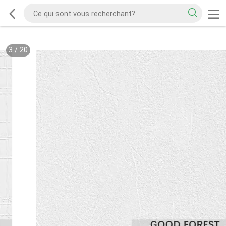
3
/
20