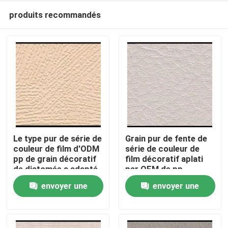
produits recommandés
Le type pur de série de
Grain pur de fente de
couleur de film d'ODM
série de couleur de
pp de grain décoratif
film décoratif aplati
À la maison
de diatomée a adapté
par OEM de pp
aux besoins du client
envoyer une
envoyer une
Produits
demande
demande
À propos de nous