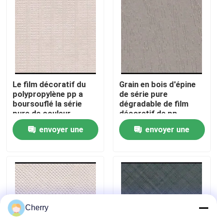
Visite de l'usine
Contrôle de la qualité
Le film décoratif du
Grain en bois d'épine
Nous contacter
polypropylène pp a
de série pure
boursouflé la série
dégradable de film
pure de couleur
décoratif de pp
Nouvelles
opacifie le grain
insipide
envoyer une
envoyer une
demande
demande
Les affaires
Demandez un devis
Cherry
Placage de bois naturel