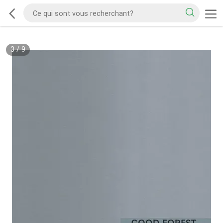
3
/
9