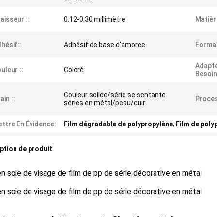
aisseur ::
0.12-0.30 millimètre
Matièr
hésif::
Adhésif de base d'amorce
Formal
Adapté
uleur ::
Coloré
Besoins
Couleur solide/série se sentante
ain ::
Proces
séries en métal/peau/cuir
ttre En Évidence:
Film dégradable de polypropylène
,
Film de poly
ption de produit
en soie de visage de film de pp de série décorative en métal
en soie de visage de film de pp de série décorative en métal