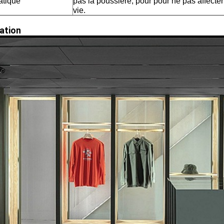
atique
pas la poussière, pour pour ne pas affecter 
vie.
sation