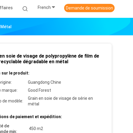
French
ffaires
Demande de soumission
 Métal
en soie de visage de polypropylène de film de
recyclable dégradable en métal
 sur le produit:
rigine:
Guangdong Chine
 marque:
Good Forest
Grain en soie de visage de série en
 de modèle:
métal
ions de paiement et expédition:
té de
450 m2
nde min: