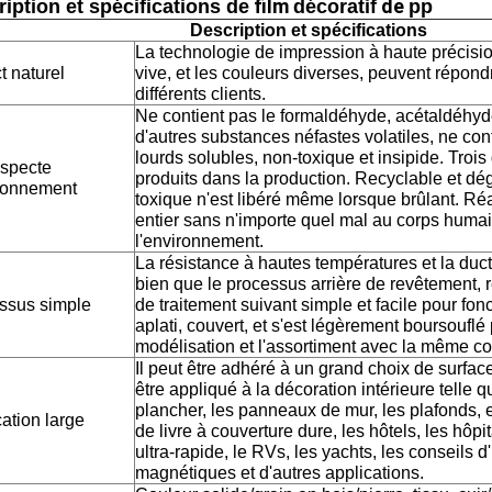
film
de
iption et spécifications de
décoratif
pp
Description et spécifications
La technologie de impression à haute précision,
t naturel
vive, et les couleurs diverses, peuvent répon
différents clients.
Ne contient pas le formaldéhyde, acétaldéhyde
d'autres substances néfastes volatiles, ne con
lourds solubles, non-toxique et insipide. Troi
especte
produits dans la production. Recyclable et d
ironnement
toxique n'est libéré même lorsque brûlant. Réa
entier sans n'importe quel mal au corps humai
l'environnement.
La résistance à hautes températures et la ducti
bien que le processus arrière de revêtement,
ssus simple
de traitement suivant simple et facile pour fonct
aplati, couvert, et s'est légèrement boursouflé 
modélisation et l'assortiment avec la même co
Il peut être adhéré à un grand choix de surface
être appliqué à la décoration intérieure telle 
plancher, les panneaux de mur, les plafonds, e
ation large
de livre à couverture dure, les hôtels, les hôpit
ultra-rapide, le RVs, les yachts, les conseils d'
magnétiques et d'autres applications.