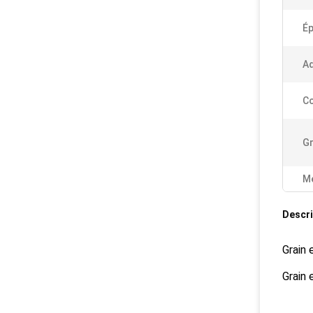
Ép
Ad
Co
Gr
Me
Descri
Grain 
Grain 