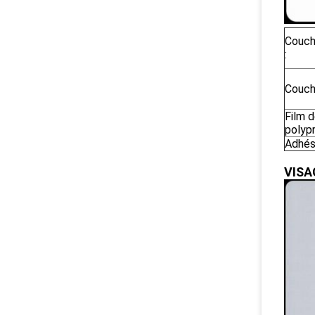
Couch
:
Couch
Film 
polypr
Adhési
VISA