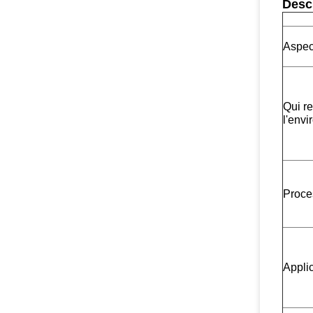
Descr
Aspec
Qui r
l'env
Proce
Applic