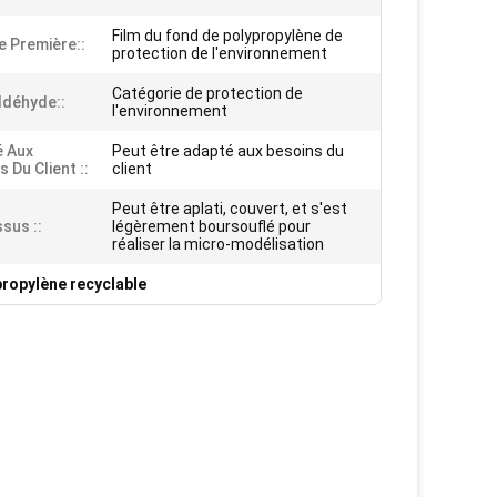
Film du fond de polypropylène de
e Première::
protection de l'environnement
Catégorie de protection de
déhyde::
l'environnement
 Aux
Peut être adapté aux besoins du
 Du Client ::
client
Peut être aplati, couvert, et s'est
sus ::
légèrement boursouflé pour
réaliser la micro-modélisation
propylène recyclable