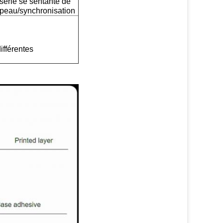
/série se sentante de
l/peau/synchronisation
ifférentes