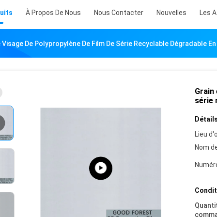
uits
À Propos De Nous
Nous Contacter
Nouvelles
Les A
e Visage De Polypropylène De Film De Série Recyclable Dégradable En
Grain 
série 
Détails
Lieu d'o
Nom de
Numéro
Condit
Quanti
comma