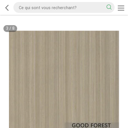
3
/
8