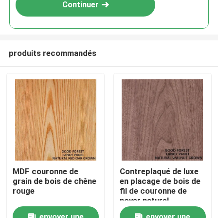
Continuer
produits recommandés
À la maison
MDF couronne de
Contreplaqué de luxe
grain de bois de chêne
en placage de bois de
Produits
rouge
fil de couronne de
noyer naturel
À propos de nous
envoyer une
envoyer une