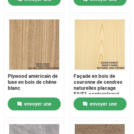
demande
demande
Visite de l'usine
Contrôle de la qualité
Nous contacter
Nouvelles
Plywood américain de
Façade en bois de
luxe en bois de chêne
couronne de cendres
blanc
naturelles placage
Les affaires
E0/E1 contreplaqué
de luxe / Mdf / plaque
envoyer une
envoyer une
de ferraille
Demandez un devis
demande
demande
Placage de bois naturel