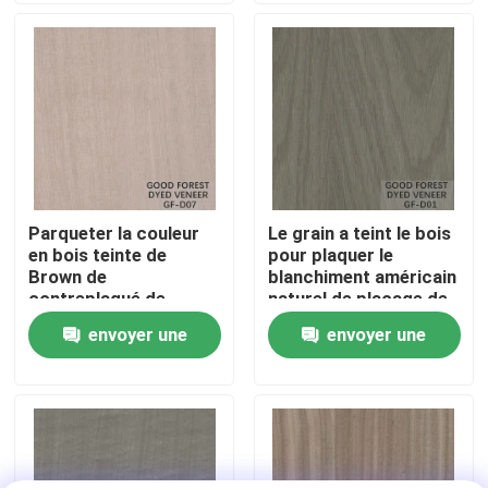
Visite de l'usine
Contrôle de la qualité
Nous contacter
Parqueter la couleur
Le grain a teint le bois
en bois teinte de
pour plaquer le
Nouvelles
Brown de
blanchiment américain
contreplaqué de
naturel de placage de
placage/placage de
chêne
envoyer une
envoyer une
Les affaires
Wenge
demande
demande
Demandez un devis
Placage de bois naturel