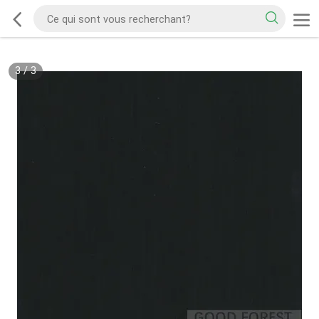
3
/
3