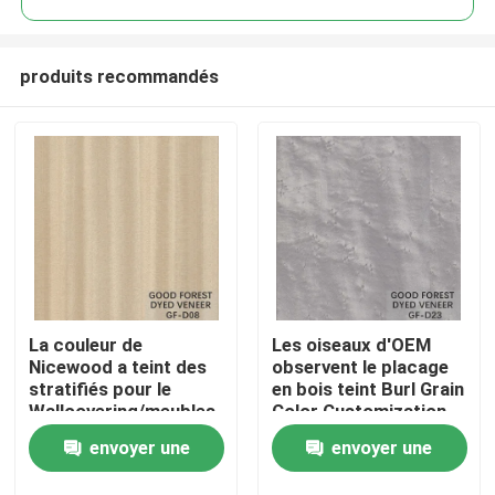
produits recommandés
La couleur de
Les oiseaux d'OEM
À la maison
Nicewood a teint des
observent le placage
stratifiés pour le
en bois teint Burl Grain
Wallcovering/meubles
Color Customization
Produits
envoyer une
envoyer une
À propos de nous
demande
demande