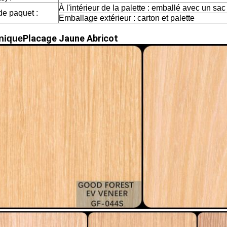
À l'intérieur de la palette : emballé avec un sac
de paquet :
Emballage extérieur : carton et palette
Placage Jaune Abricot
nique