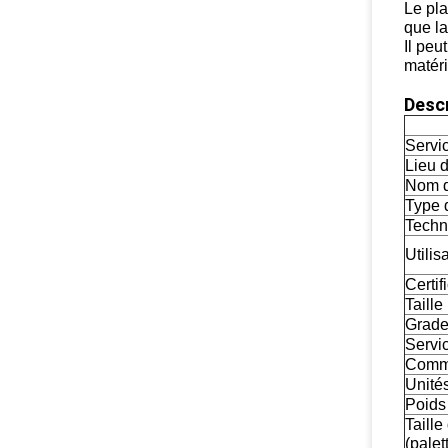
Le pla
que la
Il peu
matéri
Descr
Servic
Lieu d
Nom d
Type d
Techn
Utilisa
Certif
Taille
Grade
Servi
Comm
Unités
Poids
Taille
(palett