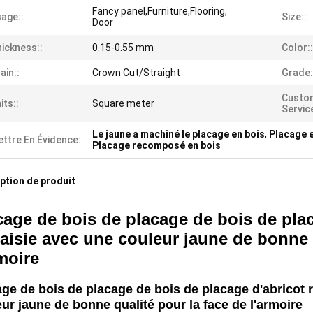
Fancy panel,Furniture,Flooring,
age::
Size::
Door
ickness::
0.15-0.55 mm
Color::
ain::
Crown Cut/Straight
Grade:
Custo
its::
Square meter
Service
Le jaune a machiné le placage en bois
,
Placage 
ttre En Évidence:
Placage recomposé en bois
ption de produit
cage de bois de placage de bois de pla
taisie avec une couleur jaune de bonne 
rmoire
age de bois de placage de bois de placage d'abricot
ur jaune de bonne qualité pour la face de l'armoire