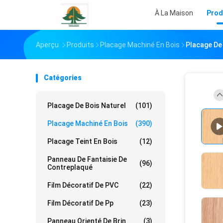
À La Maison
Prod
Aperçu
Produits
Placage Machiné En Bois
Placage De
Catégories
Placage De Bois Naturel
(101)
Placage Machiné En Bois
(390)
Placage Teint En Bois
(12)
Panneau De Fantaisie De
(96)
Contreplaqué
Film Décoratif De PVC
(22)
Film Décoratif De Pp
(23)
Panneau Orienté De Brin
(3)