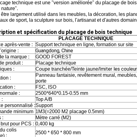
cage technique est une "version améliorée" du placage de bois na
 nature".
t être largement utilisé dans les meubles, la décoration, les plan
aux de sport, la sculpture sur bois, l'artisanat et d'autres domain
iption et spécification du placage de bois technique
PLACAGE TECHNIQUE
e après-vente :
Support technique en ligne, formation sur site
Guangdong, Chine
'origine :
e la marque :
GOOD FOREST
e produit :
Placage technique
Imiter les couleur
iques :
Coupe tranchée/Teinte jaune/
Panneau fantaisie, revêtement mural, meubles,
tion :
porte
ication :
FSC, ISO
 normale :
2500*640*0.15-0.55 mm
 :
Top A/B
ce personnalisé :
Support
ande minimum
1M3(=2000 M2 placage 0.5mm)
 :
Mètre carré (M2)
 brut pour PCS :
0,400 kg
 du colis
2500 * 650 * 800 mm
e) :