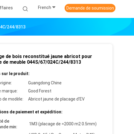
French
ffaires
Demande de soumission
24C/244/8313
ge de bois reconstitué jaune abricot pour
e de meuble 044S/67/024C/244/8313
 sur le produit:
rigine:
Guangdong Chine
 marque:
Good Forest
 de modèle:
Abricot jaune de placage d'EV
ions de paiement et expédition:
té de
1M3 (placage de =2000 m2 0.5mm)
nde min: