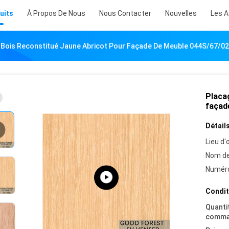
uits
À Propos De Nous
Nous Contacter
Nouvelles
Les A
 Bois Reconstitué Jaune Abricot Pour Façade De Meuble 044S/67/0
Placa
façad
Détails
Lieu d'o
Nom de
Numéro
Condit
Quanti
comma