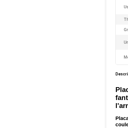
Us
Th
Gr
Un
Me
Descri
Pla
fan
l'a
Plac
coule