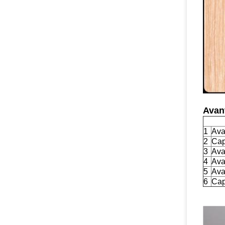
Avan
1
Ava
2
Cap
3
Ava
4
Ava
5
Ava
6
Cap