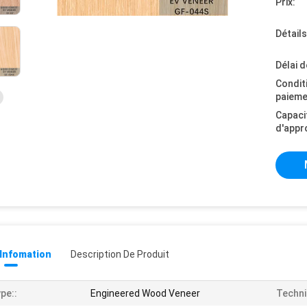
Prix:
Détail
Délai d
Condit
paieme
Capaci
d'appr
 Infomation
Description De Produit
pe::
Engineered Wood Veneer
Techni