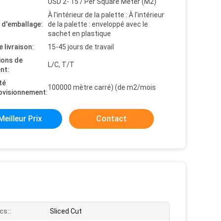
USD 2- 15 / Per Square Meter (M2)
À l'intérieur de la palette : À l'intérieur
s d'emballage:
de la palette : enveloppé avec le
sachet en plastique
e livraison:
15-45 jours de travail
ions de
L/C, T/T
nt:
té
100000 mètre carré) (de m2/mois
ovisionnement:
Meilleur Prix
Contact
cs::
Sliced Cut