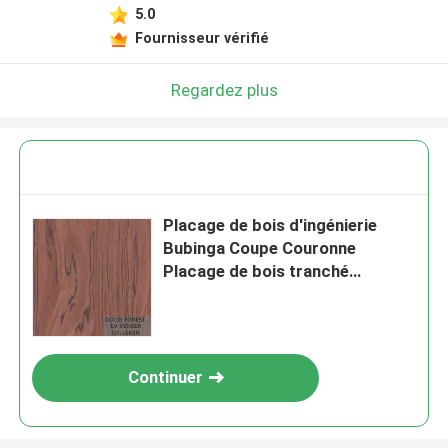
5.0
Fournisseur vérifié
Regardez plus
Placage de bois d'ingénierie
Bubinga Coupe Couronne
Placage de bois tranché
Techniques OH-
L663N/963C/655C/666N/936N/
581C/681C/0735N
Continuer