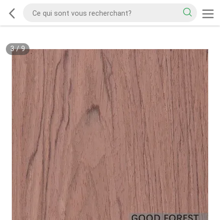
3
/
9