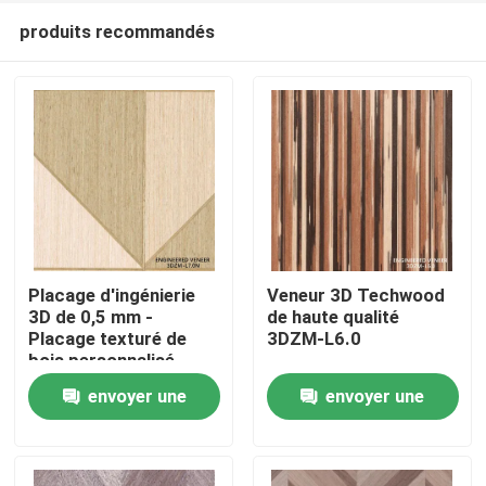
produits recommandés
Placage d'ingénierie
Veneur 3D Techwood
3D de 0,5 mm -
de haute qualité
Placage texturé de
3DZM-L6.0
À la maison
bois personnalisé
certifié FSC pour
envoyer une
envoyer une
portes intérieures
Produits
3DZM-L7.0N
demande
demande
À propos de nous