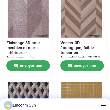
Visite de l'usine
Contrôle de la qualité
Finissage 3D pour
Veneer 3D -
Nous contacter
meubles et murs
écologique, faible
intérieurs -
teneur en
fournisseur de
formaldéhyde 2500 *
Nouvelles
finissage 3DZM-L3.0-
640 mm pour la
envoyer une
envoyer une
1N
décoration intérieure
3DZM-L3.0
demande
demande
Les affaires
Demandez un devis
Linconm Sun
Placage de bois naturel