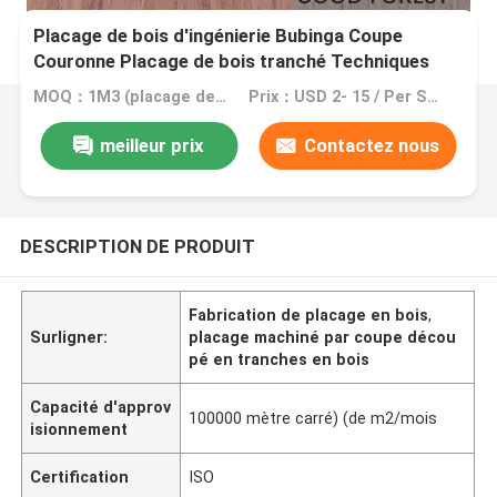
Placage de bois d'ingénierie Bubinga Coupe
Couronne Placage de bois tranché Techniques
OH-
MOQ：1M3 (placage de =2000 m2 0.5mm)
Prix：USD 2- 15 / Per Square Meter (M2)
L663N/963C/655C/666N/936N/581C/681C/0735N
meilleur prix
Contactez nous
DESCRIPTION DE PRODUIT
Fabrication de placage en bois
,
Surligner:
placage machiné par coupe décou
pé en tranches en bois
Capacité d'approv
100000 mètre carré) (de m2/mois
isionnement
Certification
ISO