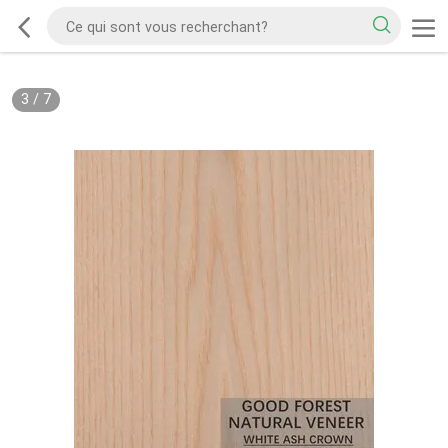
3
/
7