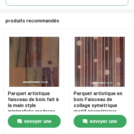
produits recommandés
Parquet artistique
Parquet artistique en
À la maison
faisceau de bois fait à
bois Faisceau de
la main style
collage symétrique
minimaliste moderne
motif géométrique
Produits
personnalisation
riche en couleurs
envoyer une
envoyer une
artistique pour
Peinture en bois 0,55
l'intérieur de la voiture
mm
À propos de nous
demande
demande