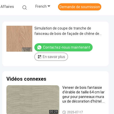
French
 Affaires
Demande de soumission
Simulation de coupe de tranche de
faisceau de bois de façade de chêne de
fantaisie NCO-L197N/198N
Contactez-nous maintenant
En savoir plus
Vidéos connexes
Veneer de bois fantaisie
d'érable de taille 64 cm lar
geur pour panneaux mura
ux de décoration d'hôtel C
opie naturelle d'érable de
haute qualité X6233 ((4)/
Placage machiné en bois
00:29
2025-07-17