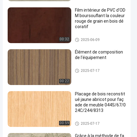
X6223/X6523 ((4)/X803
3/X8033 ((4)
Film intérieur de PVC d'OD
M boursouflant la couleur
rouge de grain en bois dé
coratif
Film décoratif de PVC
00:32
2025-06-09
Élément de composition
de l'équipement
Placage machiné en bois
2025-07-17
00:22
Placage de bois reconstit
ué jaune abricot pour faç
ade de meuble 044S/67/0
24C/244/8313
Placage machiné en bois
00:59
2025-07-17
Grâce à la méthode de fa