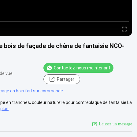
e bois de façade de chêne de fantaisie NCO-
Contactez-nous maintenant
 de vue
Partager
cage en bois fait sur commande
upe en tranches, couleur naturelle pour contreplaqué de fantaisie La
 plus
Laissez un message